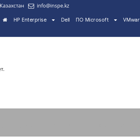
 Казахстан
info@inspe.kz
HP Enterprise
Dell
ПО Microsoft
VMwar
т.
 Spe Computers, БИН 970340002896. | Business Ecommerc